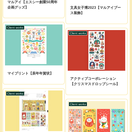
マルアイ【エスシー創業50周年
企画グッズ】
文具女子博2023【マルアイブー
ス装飾】
Client works
Client works
マイプリント【辰年年賀状】
アクティブコーポレーション
【クリスマスドロップシール】
Client works
Client works