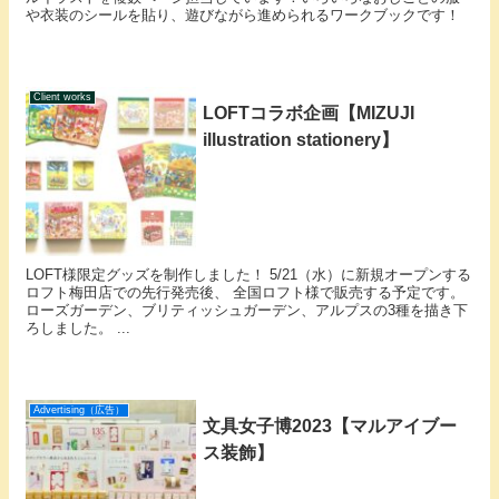
や衣装のシールを貼り、遊びながら進められるワークブックです！
Client works
LOFTコラボ企画【MIZUJI
illustration stationery】
LOFT様限定グッズを制作しました！ 5/21（水）に新規オープンする
ロフト梅田店での先行発売後、 全国ロフト様で販売する予定です。
ローズガーデン、ブリティッシュガーデン、アルプスの3種を描き下
ろしました。 ...
Advertising（広告）
文具女子博2023【マルアイブー
ス装飾】