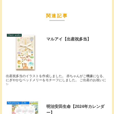
関連記事
Client works
マルアイ【出産祝多当】
出産祝多当のイラストを作成しました。 赤ちゃんがご機嫌になる、
にぎやかなベッドメリーをモチーフにしました。 ご出産のお祝いに
✨
Advertising（広告）
明治安田生命【2024年カレンダ
ー】