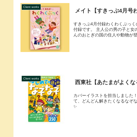
Client works
メイト【すきっぷ4月号
すきっぷ4月付録わくわくぶっく
付録です。 主人公の男の子と女
んのおとぎの国の住人や動物が登場
Client works
西東社【あたまがよくな
カバーイラストを担当しました！
て、どんどん解きたくなるなぞ
✨