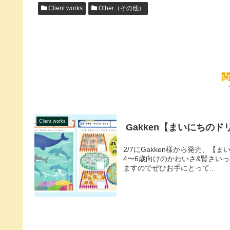
Client works
Other（その他）
Client works
Gakken【まいにちの
2/7にGakken様から発売、
4〜6歳向けのかわいさ&賢さい
ますのでぜひお手にとって...