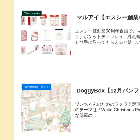
Client works
マルアイ【エスシー創業
エスシー様創業50周年企画で、
グ、ポケットティッシュ、絆創
ぜひ手に取ってもらえると嬉しいです
Advertising（広告）
DoggyBox【12月パン
ワンちゃんのためのワクワク定期便
のテーマは「White Christ
な部屋の...