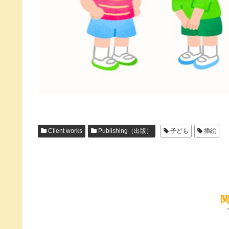
Client works
Publishing（出版）
子ども
挿絵