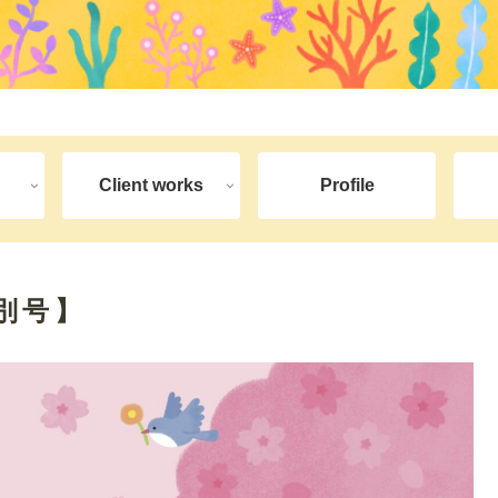
Client works
Profile
特別号】