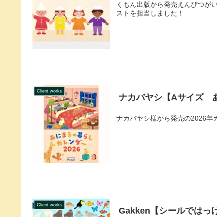
くもん出版から発売えんぴつがい
ストを担当しました！
Client works
ナカバヤシ【Aサイズ あ
ナカバヤシ様から発売の2026
Client works
Gakken【シールではっ