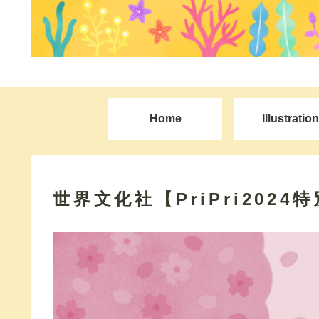
Home
Illustration
世界文化社【PriPri2024