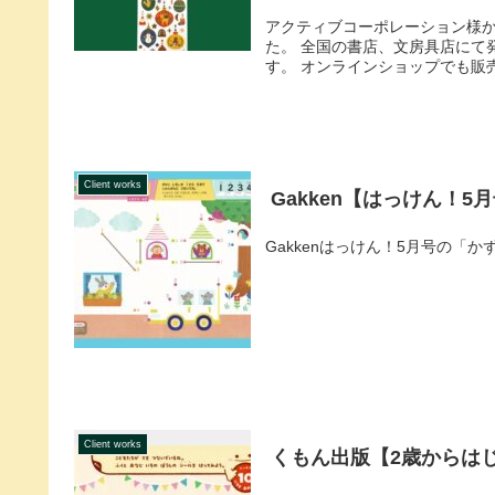
アクティブコーポレーション様
た。 全国の書店、文房具店にて
す。 オンラインショップでも販売し
Client works
Gakken【はっけん！5
Gakkenはっけん！5月号の「
Client works
くもん出版【2歳からは