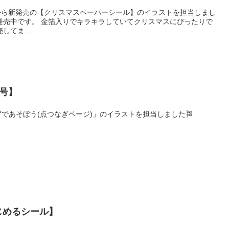
から新発売の【クリスマスペーパーシール】のイラストを担当しまし
発売中です。 金箔入りでキラキラしていてクリスマスにぴったりで
てま...
月号】
かずであそぼう(点つなぎページ)」のイラストを担当しました🎏
じめるシール】