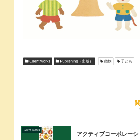
Client works
Publishing（出版）
動物
子ども
Client works
アクティブコーポレーシ