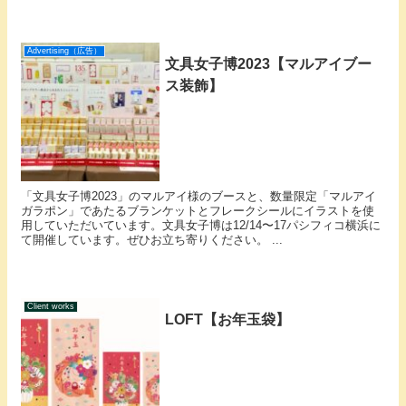
Advertising（広告）
文具女子博2023【マルアイブー
ス装飾】
「文具女子博2023」のマルアイ様のブースと、数量限定「マルアイ
ガラポン」であたるブランケットとフレークシールにイラストを使
用していただいています。文具女子博は12/14〜17パシフィコ横浜に
て開催しています。ぜひお立ち寄りください。 ...
Client works
LOFT【お年玉袋】