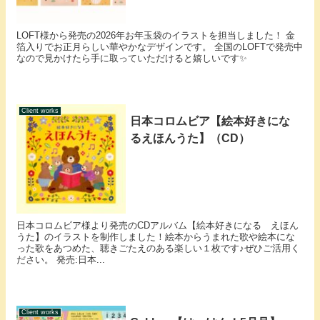
LOFT様から発売の2026年お年玉袋のイラストを担当しました！ 金
箔入りでお正月らしい華やかなデザインです。 全国のLOFTで発売中
なので見かけたら手に取っていただけると嬉しいです✨
Client works
日本コロムビア【絵本好きにな
るえほんうた】（CD）
日本コロムビア様より発売のCDアルバム【絵本好きになる えほん
うた】のイラストを制作しました！絵本からうまれた歌や絵本にな
った歌をあつめた、聴きごたえのある楽しい１枚です♪ぜひご活用く
ださい。 発売:日本...
Client works