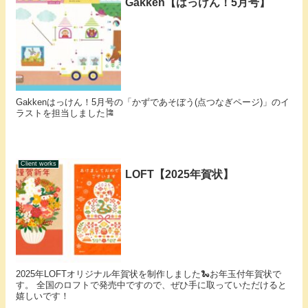
Gakken【はっけん！5月号】
Gakkenはっけん！5月号の「かずであそぼう(点つなぎページ)」のイ
ラストを担当しました🎏
Client works
LOFT【2025年賀状】
2025年LOFTオリジナル年賀状を制作しました🐍お年玉付年賀状で
す。 全国のロフトで発売中ですので、ぜひ手に取っていただけると
嬉しいです！