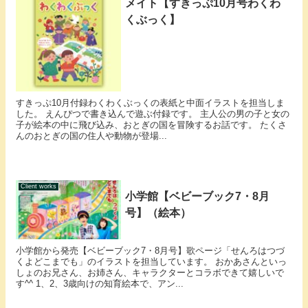
メイト【すきっぷ10月号わくわ
くぶっく】
すきっぷ10月付録わくわくぶっくの表紙と中面イラストを担当しま
した。 えんぴつで書き込んで遊ぶ付録です。 主人公の男の子と女の
子が絵本の中に飛び込み、おとぎの国を冒険するお話です。 たくさ
んのおとぎの国の住人や動物が登場...
Client works
小学館【ベビーブック7・8月
号】（絵本）
小学館から発売【ベビーブック7・8月号】歌ページ「せんろはつづ
くよどこまでも」のイラストを担当しています。 おかあさんといっ
しょのお兄さん、お姉さん、キャラクターとコラボできて嬉しいで
す^^ 1、2、3歳向けの知育絵本で、アン...