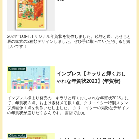
2024年LOFTオリジナル年賀状を制作しました。鏡餅と辰、おせちと
辰の家族の2種類デザインしました。ぜひ手に取っていただけると嬉
しいです！
Client works
インプレス【キラリと輝くおし
ゃれな年賀状2023】(年賀状)
インプレス様より発売の「キラリと輝くおしゃれな年賀状2023」に
て、年賀状３点、おまけ素材メモ帳１点、クリエイター特製スタン
プ風画像１点を制作いたしました。 クリエイターの素敵なデザイン
の年賀状が盛りだくさんです。 書店でお見...
Client works