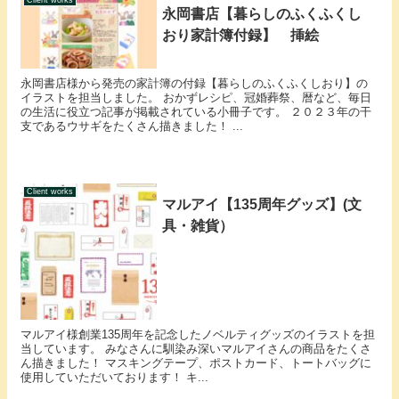
Client works
永岡書店【暮らしのふくふくし
おり家計簿付録】 挿絵
永岡書店様から発売の家計簿の付録【暮らしのふくふくしおり】の
イラストを担当しました。 おかずレシピ、冠婚葬祭、暦など、毎日
の生活に役立つ記事が掲載されている小冊子です。 ２０２３年の干
支であるウサギをたくさん描きました！ ...
Client works
マルアイ【135周年グッズ】(文
具・雑貨）
マルアイ様創業135周年を記念したノベルティグッズのイラストを担
当しています。 みなさんに馴染み深いマルアイさんの商品をたくさ
ん描きました！ マスキングテープ、ポストカード、トートバッグに
使用していただいております！ キ...