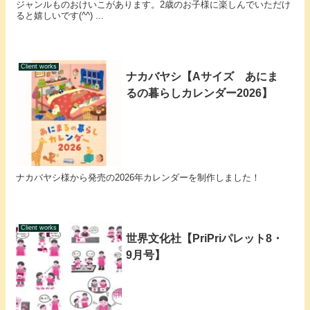
ジャンルものおけいこがあります。2歳のお子様に楽しんでいただけ
ると嬉しいです(^^) ...
Client works
ナカバヤシ【Aサイズ あにま
るの暮らしカレンダー2026】
ナカバヤシ様から発売の2026年カレンダーを制作しました！
Client works
世界文化社【PriPriパレット8・
9月号】