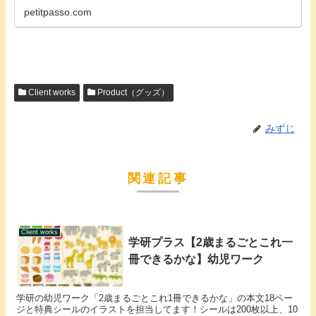
petitpasso.com
Client works
Product（グッズ）
みずじ
関連記事
Client works
学研プラス【2歳まるごとこれ一
冊できるかな】幼児ワーク
学研の幼児ワーク「2歳まるごとこれ1冊できるかな」の本文18ペー
ジと特典シールのイラストを担当してます！シールは200枚以上、10