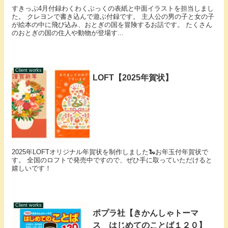
すきっぷ4月付録わくわくぶっくの表紙と中面イラストを担当しまし
た。 クレヨンで書き込んで遊ぶ付録です。 主人公の男の子と女の子
が絵本の中に飛び込み、おとぎの国を冒険するお話です。 たくさん
のおとぎの国の住人や動物が登場す...
Client works
LOFT【2025年賀状】
2025年LOFTオリジナル年賀状を制作しました🐍お年玉付年賀状で
す。 全国のロフトで発売中ですので、ぜひ手に取っていただけると
嬉しいです！
Client works
ポプラ社【きかんしゃトーマ
ス はじめてのことば１２０】